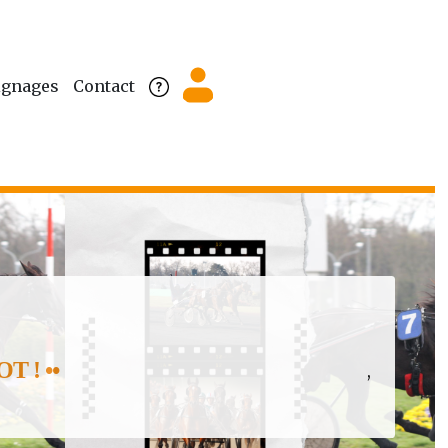
gnages
Contact
 ! ••
,