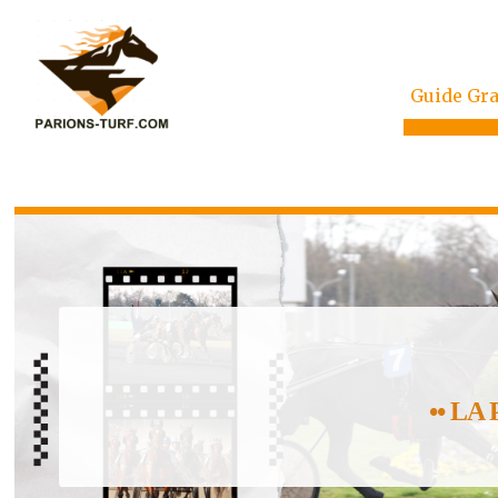
Guide Gra
•• LA