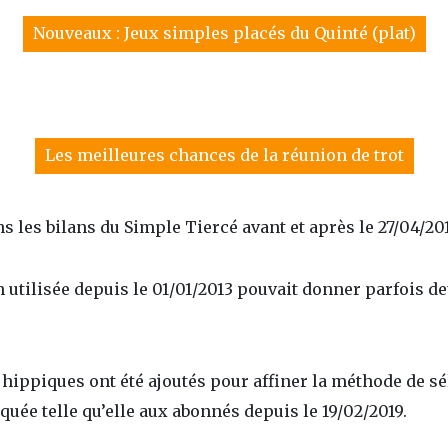
Nouveaux : Jeux simples placés du Quinté (plat)
Les meilleures chances de la réunion de trot
 les bilans du Simple Tiercé avant et après le 27/04/201
on utilisée depuis le 01/01/2013 pouvait donner parfois
 hippiques ont été ajoutés pour affiner la méthode de s
ée telle qu’elle aux abonnés depuis le 19/02/2019.