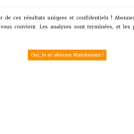
r de ces résultats uniques et confidentiels ! Abonn
 vous convient. Les analyses sont terminées, et les
Oui, Je m´abonne Maintenant !