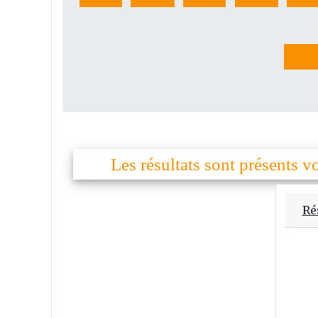
Les résultats sont présents v
Ré