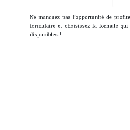
Ne manquez pas l'opportunité de profite
formulaire et choisissez la formule qui
disponibles. !