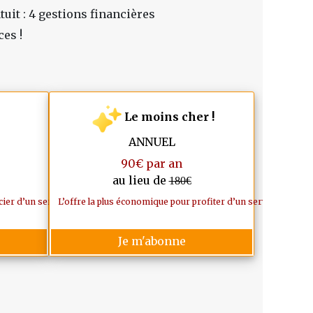
uit : 4 gestions financières
ces !
Le moins cher !
ANNUEL
90€ par an
au lieu de
180€
ive.
er d’un service de qualité durant toute l’année.
L’offre la plus économique pour profiter d’un service sérieux 
Je m'abonne