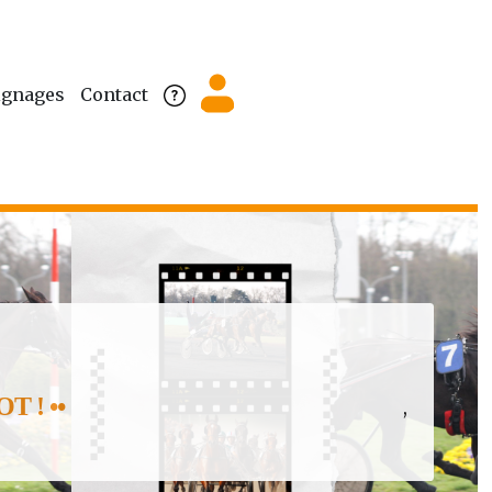
gnages
Contact
 ! ••
,