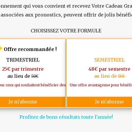
nnement qui vous convient et recevez Votre Cadeau Grat
 associées aux pronostics, peuvent offrir de jolis bénéfi
CHOISISSEZ VOTRE FORMULE
Offre recommandée !
TRIMESTRIEL
SEMESTRIEL
25€ par trimestre
48€ par semestre
au lieu de
au lieu de
50€
96€
t. Le moins cher du marché.
our ceux qui souhaitent bénéficier des pronostics sur une période significat
Une offre avantageuse pour bénéfici
Je m'abonne
Je m'abonne
Profitez de bons résultats toute l'année!