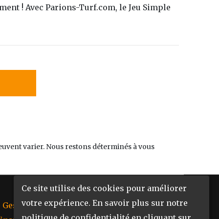
ement ! Avec Parions-Turf.com, le Jeu Simple
peuvent varier. Nous restons déterminés à vous
Ce site utilise des cookies pour améliorer
votre expérience. En savoir plus sur notre
Gestions
Aide
Contacts
politique de confidentialité en cliquant sur