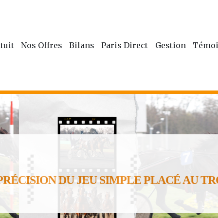
tuit
Nos Offres
Bilans
Paris Direct
Gestion
Témoi
 PRÉCISION DU JEU SIMPLE PLACÉ AU TROT