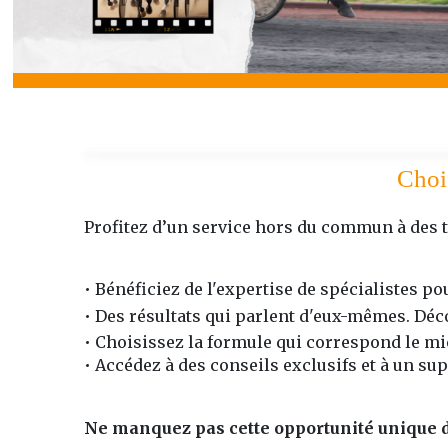
Choi
Profitez d’un service hors du commun à des 
• Bénéficiez de l'expertise de spécialistes p
• Des résultats qui parlent d'eux-mêmes. Déc
• Choisissez la formule qui correspond le mie
• Accédez à des conseils exclusifs et à un s
Ne manquez pas cette opportunité unique d