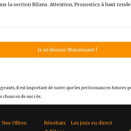
ans la section Bilans. Attention, Pronostics à haut rend
Je m'abonne Maintenant !
rageants, il est important de noter que les performances futures 
s chances de succès.
Nos Offres
Résultats
Les jeux en direct