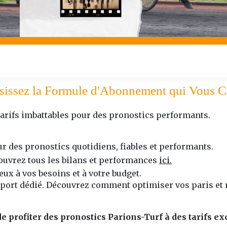
sissez la Formule d'Abonnement qui Vous C
tarifs imbattables pour des pronostics performants.
our des pronostics quotidiens, fiables et performants.
ouvrez tous les bilans et performances
ici.
ux à vos besoins et à votre budget.
upport dédié. Découvrez comment optimiser vos paris et
e profiter des pronostics Parions-Turf à des tarifs 