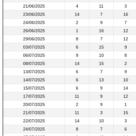
21/06/2025
4
11
3
23/06/2025
14
7
16
24/06/2025
2
9
7
26/06/2025
1
16
12
29/06/2025
8
7
12
03/07/2025
6
15
9
06/07/2025
9
10
8
08/07/2025
14
15
2
13/07/2025
6
7
9
14/07/2025
6
13
10
15/07/2025
6
9
14
17/07/2025
11
9
12
20/07/2025
2
9
1
21/07/2025
11
3
15
22/07/2025
14
10
3
24/07/2025
8
7
6