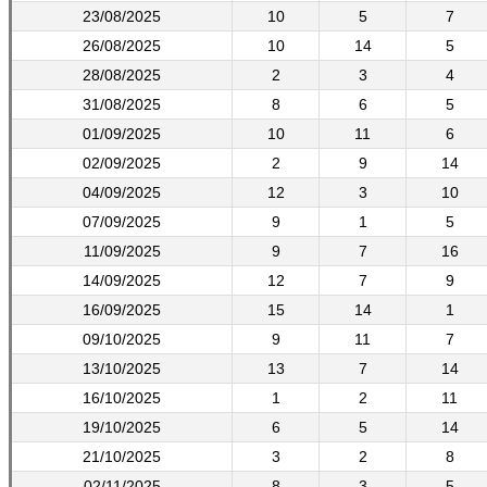
23/08/2025
10
5
7
26/08/2025
10
14
5
28/08/2025
2
3
4
31/08/2025
8
6
5
01/09/2025
10
11
6
02/09/2025
2
9
14
04/09/2025
12
3
10
07/09/2025
9
1
5
11/09/2025
9
7
16
14/09/2025
12
7
9
16/09/2025
15
14
1
09/10/2025
9
11
7
13/10/2025
13
7
14
16/10/2025
1
2
11
19/10/2025
6
5
14
21/10/2025
3
2
8
02/11/2025
8
3
5